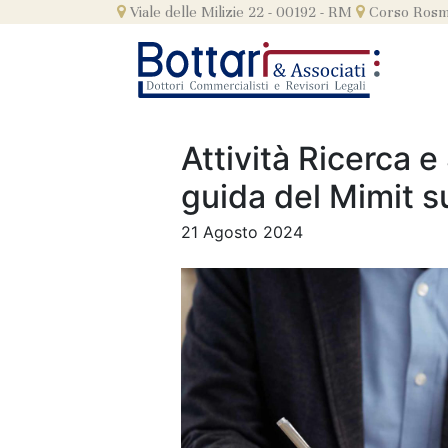
Skip
Viale delle Milizie 22 - 00192 - RM
Corso Rosmi
to
content
Attività Ricerca e
guida del Mimit su
21 Agosto 2024