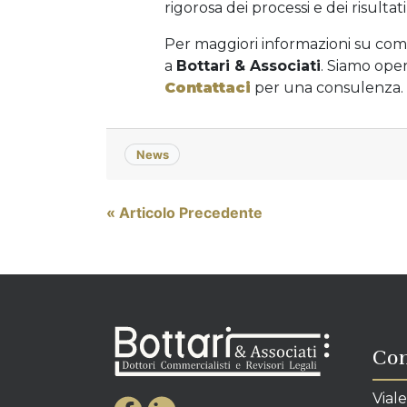
rigorosa dei processi e dei risultat
Per maggiori informazioni su com
a
Bottari & Associati
. Siamo opera
Contattaci
per una consulenza.
News
Navigazione
« Articolo Precedente
articoli
Con
Viale