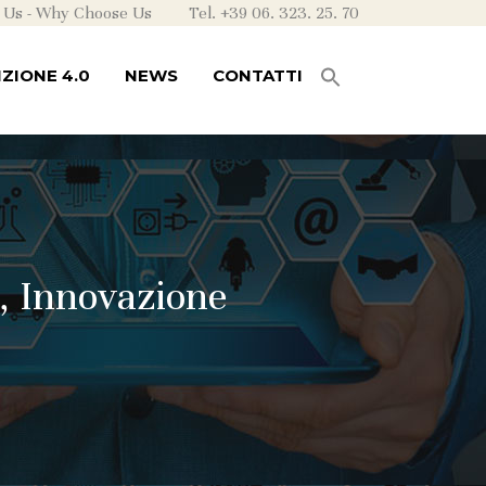
 Us
-
Why Choose Us
Tel. +39 06. 323. 25. 70
ZIONE 4.0
NEWS
CONTATTI
o, Innovazione