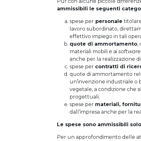
Pur con alcune piccole differenze
ammissibili le seguenti catego
spese per
personale
titolar
lavoro subordinato, direttame
effettivo impiego in tali oper
quote di ammortamento
,
materiali mobili e ai
software
anche per la realizzazione di 
spese per
contratti di rice
quote di ammortamento relat
un’invenzione industriale o 
vegetale, a condizione che s
progettuali;
spese per
materiali, fornit
dall’impresa anche per la real
Le spese sono ammissibili solo
Per un approfondimento delle atti