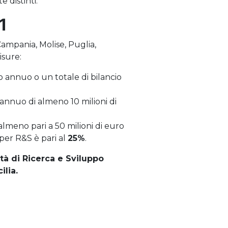
 distinti.
1
 Campania, Molise, Puglia,
isure:
 annuo o un totale di bilancio
nnuo di almeno 10 milioni di
lmeno pari a 50 milioni di euro
 per R&S è pari al
25%
.
tà di Ricerca e Sviluppo
ilia.