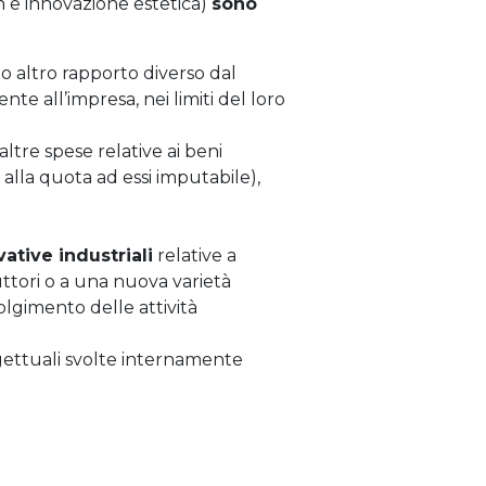
n e innovazione estetica)
sono
o altro rapporto diverso dal
te all’impresa, nei limiti del loro
altre spese relative ai beni
e alla quota ad essi imputabile),
vative industriali
relative a
ttori o a una nuova varietà
lgimento delle attività
ogettuali svolte internamente