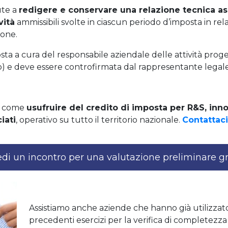
ute a
redigere e conservare una relazione tecnica a
vità
ammissibili svolte in ciascun periodo d’imposta in rela
ione.
ta a cura del responsabile aziendale delle attività proge
) e deve essere controfirmata dal rappresentante legale
su come
usufruire del credito di imposta per R&S, inn
iati
, operativo su tutto il territorio nazionale.
Contattaci
edi un incontro per una valutazione preliminare gr
Assistiamo anche aziende che hanno già utilizzato 
precedenti esercizi per la verifica di completez