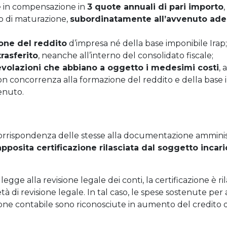
te in compensazione in
3 quote annuali di pari importo
lo di maturazione,
subordinatamente all’avvenuto ade
one del reddito
d’impresa né della base imponibile Irap;
rasferito
, neanche all’interno del consolidato fiscale;
evolazioni che abbiano a oggetto i medesimi costi
, 
 concorrenza alla formazione del reddito e della base im
enuto.
corrispondenza delle stesse alla documentazione amminis
apposita certificazione rilasciata dal soggetto incari
gge alla revisione legale dei conti, la certificazione è ri
à di revisione legale. In tal caso, le spese sostenute per
one contabile sono riconosciute in aumento del credito