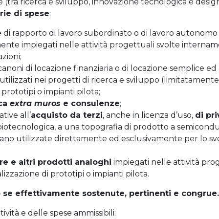
 (tra ricerca e sviluppo, innovazione tecnologica e desig
rie di spese
:
e di rapporto di lavoro subordinato o di lavoro autonomo 
nte impiegati nelle attività progettuali svolte internamen
azioni;
 canoni di locazione finanziaria o di locazione semplice ed 
utilizzati nei progetti di ricerca e sviluppo (limitatament
prototipi o impianti pilota;
rca
extra muros
e consulenze
;
ive all’
acquisto da terzi
, anche in licenza d’uso,
di pri
biotecnologica, a una topografia di prodotto a semicondu
iano utilizzate direttamente ed esclusivamente per lo svo
ure e altri prodotti analoghi
impiegati nelle attività pr
izzazione di prototipi o impianti pilota.
 se effettivamente sostenute, pertinenti e congrue.
vità e delle spese ammissibili: