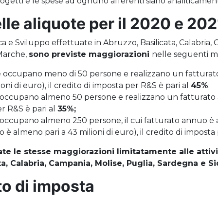
ogetti e le spese ad ognuno afferenti siano analiticamente
le aliquote per il 2020 e 202
erca e Sviluppo effettuate in Abruzzo, Basilicata, Calabria,
 Marche,
sono previste maggiorazioni
nelle seguenti m
 occupano meno di 50 persone e realizzano un fatturato
ni di euro), il credito di imposta per R&S è pari al
45%
;
 occupano almeno 50 persone e realizzano un fatturato a
er R&S è pari al
35%;
 occupano almeno 250 persone, il cui fatturato annuo è a
io è almeno pari a 43 milioni di euro), il credito di imposta
te le stesse maggiorazioni limitatamente alle attivi
a, Calabria, Campania, Molise, Puglia, Sardegna e Sic
ito di imposta