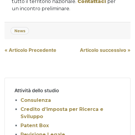
tutto il territorio nazionale.
Contattaci
per
un incontro preliminare.
News
Navigazione
« Articolo Precedente
Articolo successivo »
articoli
Attività dello studio
Consulenza
Credito d’imposta per Ricerca e
Sviluppo
Patent Box
Revisione Legale