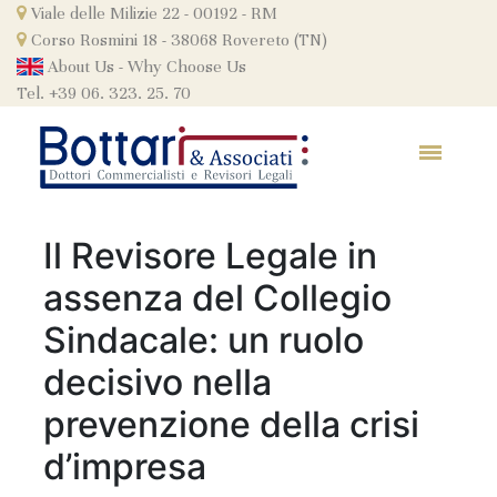
Skip
Viale delle Milizie 22 - 00192 - RM
to
Corso Rosmini 18 - 38068 Rovereto (TN)
content
About Us
-
Why Choose Us
Tel. +39 06. 323. 25. 70
Il Revisore Legale in
assenza del Collegio
Sindacale: un ruolo
decisivo nella
prevenzione della crisi
d’impresa