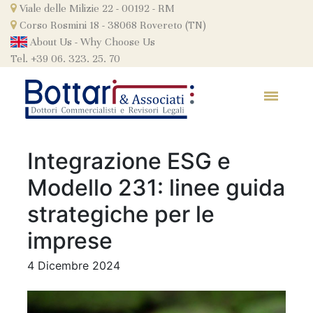
Skip
Viale delle Milizie 22 - 00192 - RM
to
Corso Rosmini 18 - 38068 Rovereto (TN)
content
About Us
-
Why Choose Us
Tel. +39 06. 323. 25. 70
Integrazione ESG e
Modello 231: linee guida
strategiche per le
imprese
4 Dicembre 2024