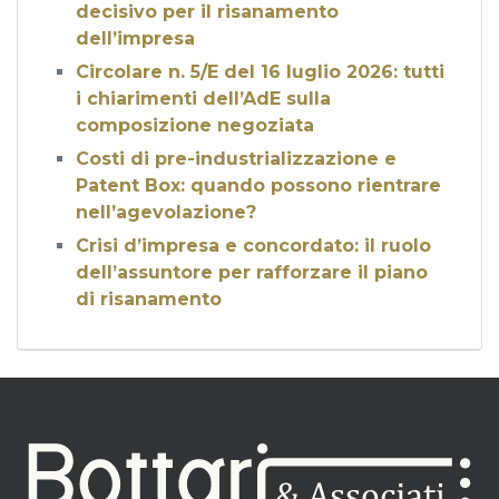
decisivo per il risanamento
dell’impresa
Circolare n. 5/E del 16 luglio 2026: tutti
i chiarimenti dell’AdE sulla
composizione negoziata
Costi di pre-industrializzazione e
Patent Box: quando possono rientrare
nell’agevolazione?
Crisi d’impresa e concordato: il ruolo
dell’assuntore per rafforzare il piano
di risanamento