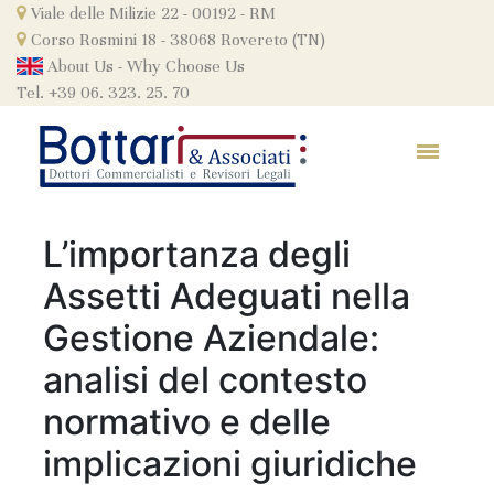
Skip
Viale delle Milizie 22 - 00192 - RM
to
Corso Rosmini 18 - 38068 Rovereto (TN)
content
About Us
-
Why Choose Us
Tel. +39 06. 323. 25. 70
L’importanza degli
Assetti Adeguati nella
Gestione Aziendale:
analisi del contesto
normativo e delle
implicazioni giuridiche