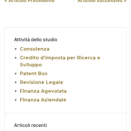
Navigazione
« Articolo Precedente
Articolo successivo »
articoli
Attività dello studio
Consulenza
Credito d’imposta per Ricerca e
Sviluppo
Patent Box
Revisione Legale
Finanza Agevolata
Finanza Aziendale
Articoli recenti