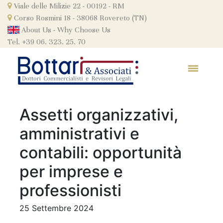
Skip
Viale delle Milizie 22 - 00192 - RM
to
Corso Rosmini 18 - 38068 Rovereto (TN)
content
About Us
-
Why Choose Us
Tel. +39 06. 323. 25. 70
Assetti organizzativi,
amministrativi e
contabili: opportunità
per imprese e
professionisti
25 Settembre 2024