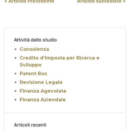
Navigazione
« Articolo Precedente
Articolo successivo »
articoli
Attività dello studio
Consulenza
Credito d’imposta per Ricerca e
Sviluppo
Patent Box
Revisione Legale
Finanza Agevolata
Finanza Aziendale
Articoli recenti