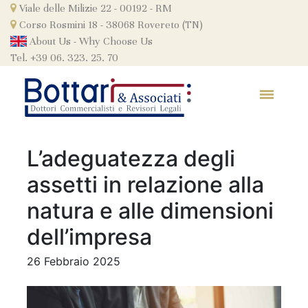
Skip
Viale delle Milizie 22 - 00192 - RM
to
Corso Rosmini 18 - 38068 Rovereto (TN)
content
About Us
-
Why Choose Us
Tel. +39 06. 323. 25. 70
L’adeguatezza degli
assetti in relazione alla
natura e alle dimensioni
dell’impresa
26 Febbraio 2025