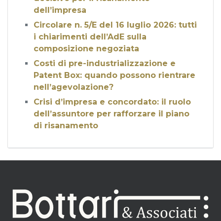
dell’impresa
Circolare n. 5/E del 16 luglio 2026: tutti
i chiarimenti dell’AdE sulla
composizione negoziata
Costi di pre-industrializzazione e
Patent Box: quando possono rientrare
nell’agevolazione?
Crisi d’impresa e concordato: il ruolo
dell’assuntore per rafforzare il piano
di risanamento