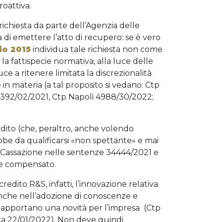
roattiva.
richiesta da parte dell’Agenzia delle
 di emettere l’atto di recupero: se è vero
o 2015
individua tale richiesta non come
la fattispecie normativa, alla luce delle
ce a ritenere limitata la discrezionalità
 in materia (a tal proposito si vedano: Ctp
 392/02/2021, Ctp Napoli 4988/30/2022;
dito (che, peraltro, anche volendo
rebbe da qualificarsi «non spettante» e mai
a Cassazione nelle sentenze 34444/2021 e
te compensato.
 credito R&S, infatti, l’innovazione relativa
anche nell’adozione di conoscenze e
apportano una novità per l’impresa (Ctp
sta 22/01/2022). Non deve quindi