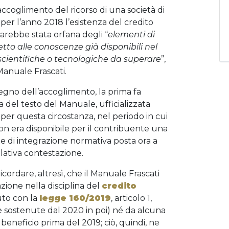
accoglimento del ricorso di una società di
o per l’anno 2018 l’esistenza del credito
sarebbe stata orfana degli “
elementi di
etto alle conoscenze già disponibili nel
 scientifiche o tecnologiche da superare
”,
 Manuale Frascati.
stegno dell’accoglimento, la prima fa
a del testo del Manuale, ufficializzata
per questa circostanza, nel periodo in cui
on era disponibile per il contribuente una
te di integrazione normativa posta ora a
lativa contestazione.
ordare, altresì, che il Manuale Frascati
zione nella disciplina del
credito
uto con la
legge 160/2019
, articolo 1,
e sostenute dal 2020 in poi) né da alcuna
l beneficio prima del 2019; ciò, quindi, ne