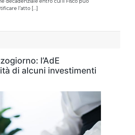
ine decadenziale entro cui il Fisco può
ificare l’atto […]
zogiorno: l’AdE
ità di alcuni investimenti