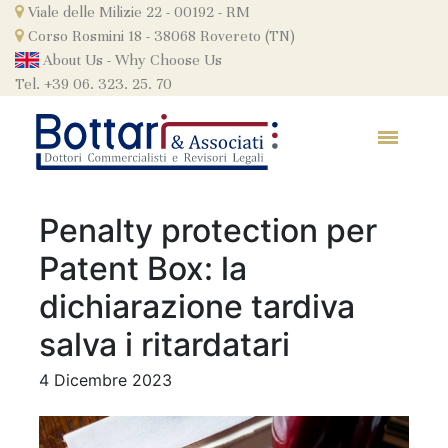
Skip
Viale delle Milizie 22 - 00192 - RM
to
Corso Rosmini 18 - 38068 Rovereto (TN)
content
About Us
-
Why Choose Us
Tel. +39 06. 323. 25. 70
Penalty protection per
Patent Box: la
dichiarazione tardiva
salva i ritardatari
4 Dicembre 2023