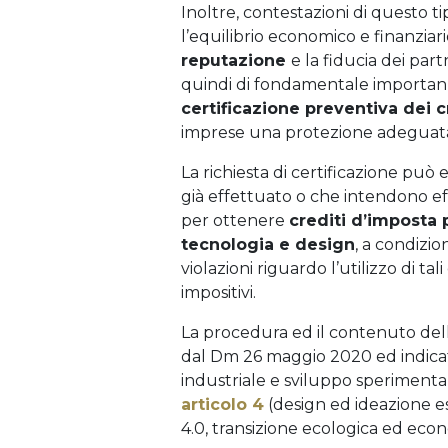
Inoltre, contestazioni di questo t
l’equilibrio economico e finanziar
reputazione
e la fiducia dei part
quindi di fondamentale importanza
certificazione preventiva dei c
imprese una protezione adeguata e
La richiesta di certificazione pu
già effettuato o che intendono ef
per ottenere
crediti d’imposta 
tecnologia e design
, a condizio
violazioni riguardo l’utilizzo di tali
impositivi.
La procedura ed il contenuto della 
dal Dm 26 maggio 2020 ed indicati
industriale e sviluppo sperimenta
articolo 4
(design ed ideazione e
4.0, transizione ecologica ed econ