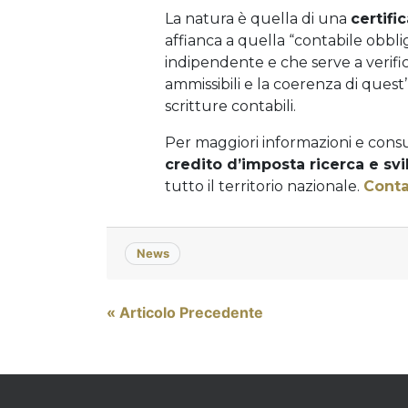
La natura è quella di una
certifi
affianca a quella “contabile obblig
indipendente e che serve a verifi
ammissibili e la coerenza di ques
scritture contabili.
Per maggiori informazioni e cons
credito d’imposta ricerca e sv
tutto il territorio nazionale.
Conta
News
Navigazione
« Articolo Precedente
articoli