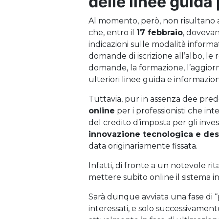
delle linee guida 
Al momento, però, non risultano a
che, entro il
17 febbraio
, dovevan
indicazioni sulle modalità informa
domande di iscrizione all’albo, le
domande, la formazione, l’aggiorn
ulteriori linee guida e informazioni 
Tuttavia, pur in assenza dee predet
online
per i professionisti che inte
del credito d’imposta per gli inves
innovazione tecnologica e de
data originariamente fissata.
Infatti, di fronte a un notevole ri
mettere subito online il sistema in
Sarà dunque avviata una fase di “pr
interessati, e solo successivamen