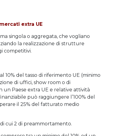
mercati extra UE
orma singola o aggregata, che vogliano
ziando la realizzazione di strutture
i competitivi.
al 10% del tasso di riferimento UE (minimo
zione di uffici, show room o di
 un Paese extra UE e relative attività
finanziabile può raggiungere l’100% del
perare il 25% del fatturato medio
, di cui 2 di preammortamento.
po compreso tra un minimo del 10% ed un