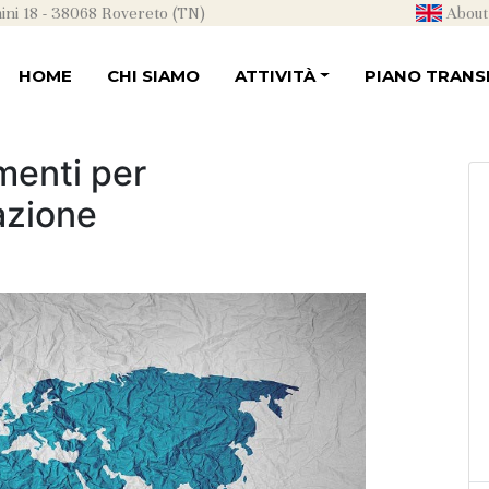
ni 18 - 38068 Rovereto (TN)
About
HOME
CHI SIAMO
ATTIVITÀ
PIANO TRANSI
menti per
azione