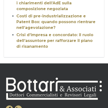
i chiarimenti dell’AdE sulla
composizione negoziata
Costi di pre-industrializzazione e
Patent Box: quando possono rientrare
nell’agevolazione?
Crisi d’impresa e concordato: il ruolo
dell’assuntore per rafforzare il piano
di risanamento