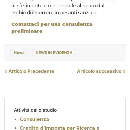
di riferimento e mettendole al riparo dal
rischio di incorrere in pesanti sanzioni.
Contattaci per una consulenza
preliminare
.
News
NEWS IN EVIDENZA
Navigazione
« Articolo Precedente
Articolo successivo »
articoli
Attività dello studio
Consulenza
Credito d’imposta per Ricerca e