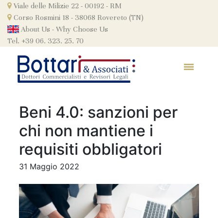
Skip
Viale delle Milizie 22 - 00192 - RM
to
Corso Rosmini 18 - 38068 Rovereto (TN)
content
About Us
-
Why Choose Us
Tel. +39 06. 323. 25. 70
Beni 4.0: sanzioni per
chi non mantiene i
requisiti obbligatori
31 Maggio 2022