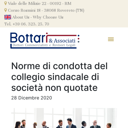
Skip
Viale delle Milizie 22 - 00192 - RM
to
Corso Rosmini 18 - 38068 Rovereto (TN)
content
About Us
-
Why Choose Us
Tel. +39 06. 323. 25. 70
Norme di condotta del
collegio sindacale di
società non quotate
28 Dicembre 2020