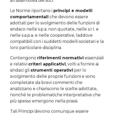
all’assemblea dei soci.
Le Norme riportano i
principi e modelli
comportamentali
che devono essere
adottati per lo svolgimento delle funzioni di
sindaco nelle s.p.a. non quotate, nelle s.r.l. e
nelle s.a.p.a. e nelle cooperative, laddove
compatibili con i suddetti modelli societari e la
loro particolare disciplina.
Contengono
riferimenti normativi
essenziali
e relativi
criteri applicativi
, volti a fornire ai
sindaci gli
strumenti operativi
per lo
svolgimento delle proprie funzioni e sono
completate da brevi commenti che
analizzano e chiariscono le scelte adottate,
nonché le problematiche interpretative che
più spesso emergono nella prassi.
Tali Principi devono comunque essere