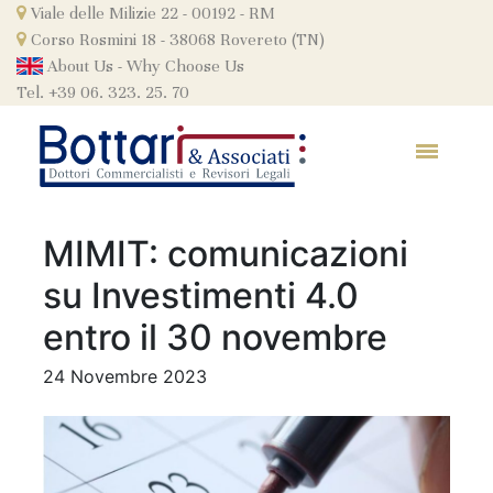
Skip
Viale delle Milizie 22 - 00192 - RM
to
Corso Rosmini 18 - 38068 Rovereto (TN)
content
About Us
-
Why Choose Us
Tel. +39 06. 323. 25. 70
MIMIT: comunicazioni
su Investimenti 4.0
entro il 30 novembre
24 Novembre 2023