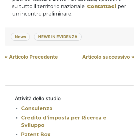
su tutto il territorio nazionale.
Contattaci
per
un incontro preliminare.
News
NEWS IN EVIDENZA
Navigazione
« Articolo Precedente
Articolo successivo »
articoli
Attività dello studio
Consulenza
Credito d’imposta per Ricerca e
Sviluppo
Patent Box