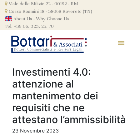
Skip
Viale delle Milizie 22 - 00192 - RM
to
Corso Rosmini 18 - 38068 Rovereto (TN)
content
About Us
-
Why Choose Us
Tel. +39 06. 323. 25. 70
Investimenti 4.0:
attenzione al
mantenimento dei
requisiti che ne
attestano l’ammissibilità
23 Novembre 2023