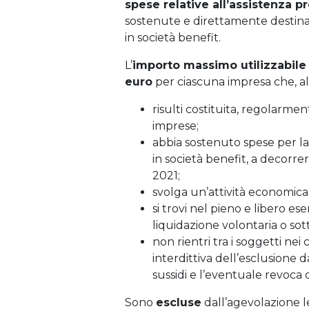
spese relative all’assistenza p
sostenute e direttamente destinat
in società benefit.
L’
importo massimo utilizzabil
euro
per ciascuna impresa che, all
risulti costituita, regolarment
imprese;
abbia sostenuto spese per la
in società benefit, a decorre
2021;
svolga un’attività economica i
si trovi nel pieno e libero eser
liquidazione volontaria o so
non rientri tra i soggetti nei 
interdittiva dell’esclusione 
sussidi e l’eventuale revoca d
Sono
escluse
dall’agevolazione 