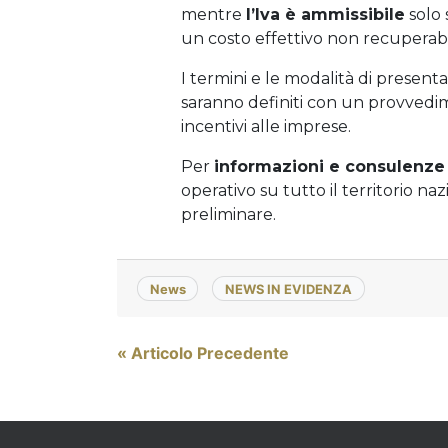
mentre
l’Iva è ammissibile
solo 
un costo effettivo non recuperabi
I termini e le modalità di present
saranno definiti con un provvedim
incentivi alle imprese.
Per
informazioni e consulenze
operativo su tutto il territorio na
preliminare.
News
NEWS IN EVIDENZA
Navigazione
« Articolo Precedente
articoli