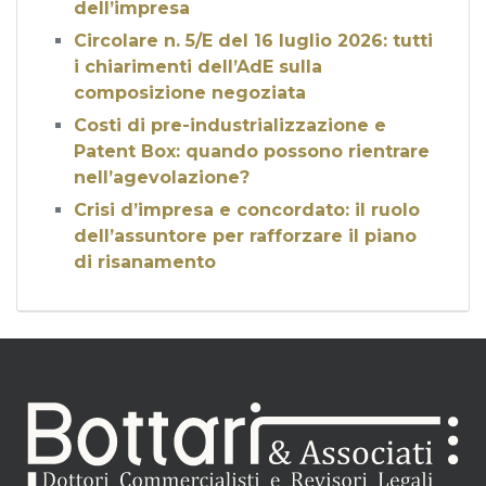
dell’impresa
Circolare n. 5/E del 16 luglio 2026: tutti
i chiarimenti dell’AdE sulla
composizione negoziata
Costi di pre-industrializzazione e
Patent Box: quando possono rientrare
nell’agevolazione?
Crisi d’impresa e concordato: il ruolo
dell’assuntore per rafforzare il piano
di risanamento