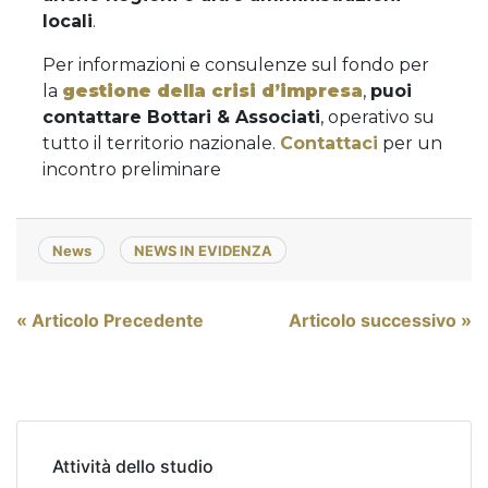
locali
.
Per informazioni e consulenze sul fondo per
la
gestione della crisi d’impresa
,
puoi
contattare Bottari & Associati
, operativo su
tutto il territorio nazionale.
Contattaci
per un
incontro preliminare
News
NEWS IN EVIDENZA
Navigazione
« Articolo Precedente
Articolo successivo »
articoli
Attività dello studio